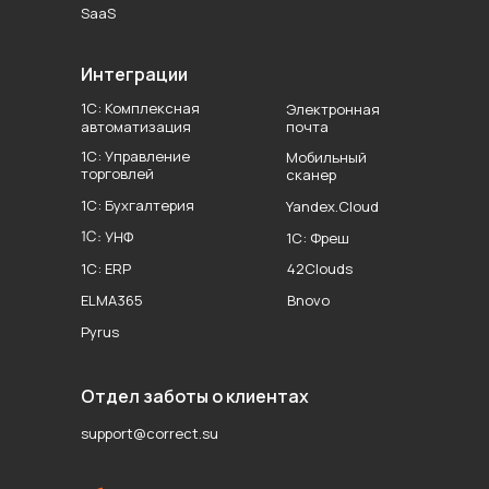
SaaS
Интеграции
1С: Комплексная
Электронная
автоматизация
почта
1С: Управление
Мобильный
торговлей
сканер
1С: Бухгалтерия
Yandex.Cloud
1С: УНФ
1С: Фреш
1С: ERP
42Clouds
ELMA365
Bnovo
Pyrus
Отдел заботы о клиентах
support@correct.su