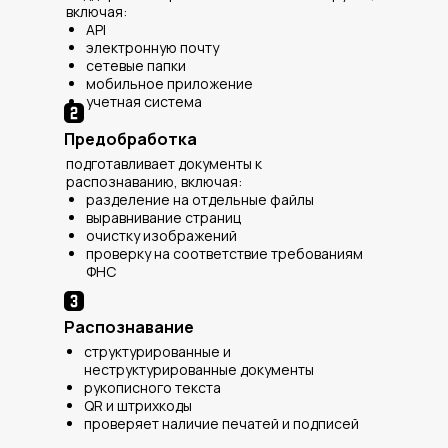
включая:
API
электронную почту
сетевые папки
мобильное приложение
учетная система
Предобработка
подготавливает документы к
распознаванию, включая:
разделение на отдельные файлы
выравнивание страниц
очистку изображений
проверку на соответствие требованиям
ФНС
Распознавание
структурированные и
неструктурированные документы
рукописного текста
QR и штрихкоды
проверяет наличие печатей и подписей