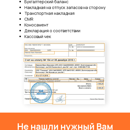
Бухгалтерский баланс
Накладная на отпуск запасов на сторону
Транспортная накладная
CMR
Коносамент
Декларация о соответствии
Кассовый чек
Российская Федерация
Паспорта других стран
Товарно-транспортная накладная
Договор
Карточка предприятия
Не нашли нужный Вам
Железнодорожная накладная
Приложение к договору
Паспорт
Армения
Спецификация