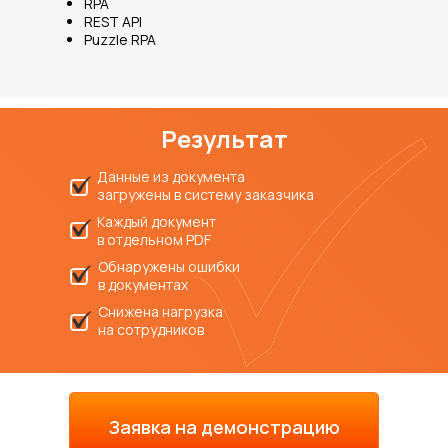
RPA
REST API
Puzzle RPA
Результат
Данные из документа
загружены в систему заказчика
Каждый документ
в отдельном PDF
Обнаружены ошибки
в документах
Снижена нагрузка
на сотрудников
Заявка на демонстрацию